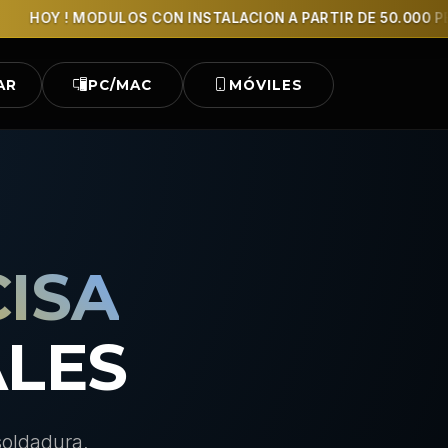
Y ! MODULOS CON INSTALACION A PARTIR DE 50.000 PESOS
AR
PC/MAC
MÓVILES
ISA
ALES
soldadura,