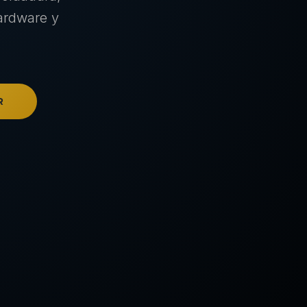
ardware y
R