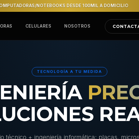
UTADORAS/NOTEBOOKS DESDE 100MIL A DOMICILIO
HO
ORAS
CELULARES
NOSOTROS
CONTACT
TECNOLOGÍA A TU MEDIDA
GENIERÍA
PREC
UCIONES RE
io técnico + ingeniería informática: placas, micro