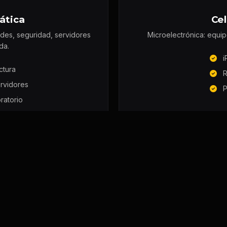
ática
Cel
edes, seguridad, servidores
Microelectrónica: equip
da.
i
ctura
R
rvidores
P
ratorio
IT
VER 
Hardware & accesorios
Stock pensado por técnicos.